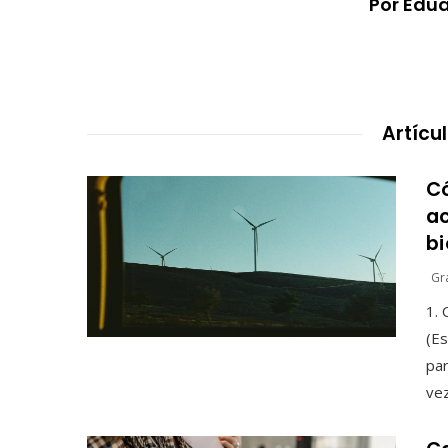
Por Edu
Artícu
C
a
bi
Gr
1. 
(E
par
vez