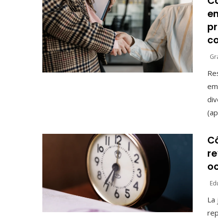
Ca
em
p
c
Gr
Res
emp
div
(ap
C
re
o
Ed
La 
rep