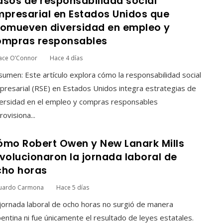
sos de responsabilidad social
presarial en Estados Unidos que
romueven diversidad en empleo y
ompras responsables
ace O’Connor
Hace 4 días
umen: Este artículo explora cómo la responsabilidad social
resarial (RSE) en Estados Unidos integra estrategias de
ersidad en el empleo y compras responsables
rovisiona...
ómo Robert Owen y New Lanark Mills
volucionaron la jornada laboral de
cho horas
uardo Carmona
Hace 5 días
jornada laboral de ocho horas no surgió de manera
entina ni fue únicamente el resultado de leyes estatales.