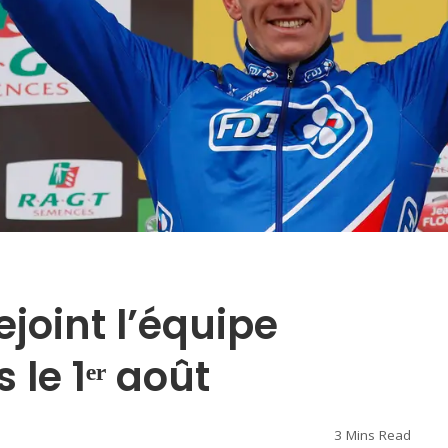
joint l’équipe
le 1ᵉʳ août
3 Mins Read