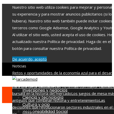
Nuestro sitio web utiliza cookies para mejorar y personali
su experiencia y para mostrar anuncios publicitarios (si los
hubiera). Nuestro sitio web también puede incluir cookies
terceros como Google Adsense, Google Analytics y Youtu
Al utilizar el sitio web, usted acepta el uso de cookies. H
actualizado nuestra Política de privacidad. Haga clic en el
botón para consultar nuestra Política de privacidad.
De acuerdo, acepto
Noticias
Retos y oportunidades de la economía azul para el desarr
en Belice
Beneficios de la vitamina C y qué alimentos la ap
para una dieta saludable
Las 10 firmas con mayor capitaliz
Inversiones y negocios
bursátil en la historia del mercado
Los juegos de mesa má
Ciencia y tecnología
antiguos que combinan historia y entretenimiento
Las
Cultura y ocio
decisiones que revolucionaron sectores industriales en el 
Home
Responsabilidad Social