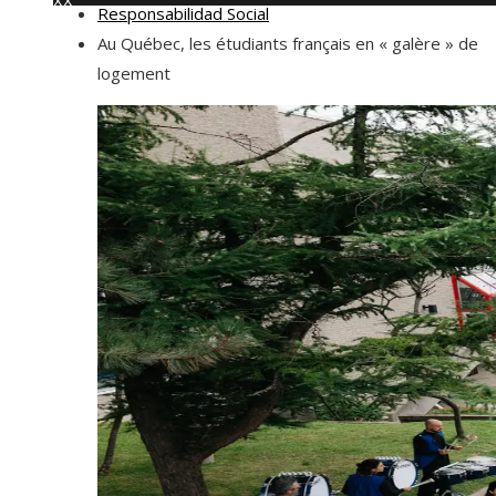
XX
Responsabilidad Social
jueves, agosto 6
Au Québec, les étudiants français en « galère » de
logement