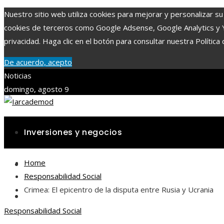
Nuestro sitio web utiliza cookies para mejorar y personalizar su 
cookies de terceros como Google Adsense, Google Analytics y You
privacidad. Haga clic en el botón para consultar nuestra Política 
De acuerdo, acepto
Noticias
domingo, agosto 9
Inversiones y negocios
Home
Ciencia y tecnología
Responsabilidad Social
Crimea: El epicentro de la disputa entre Rusia y Ucrania
Cultura y ocio
Responsabilidad Social