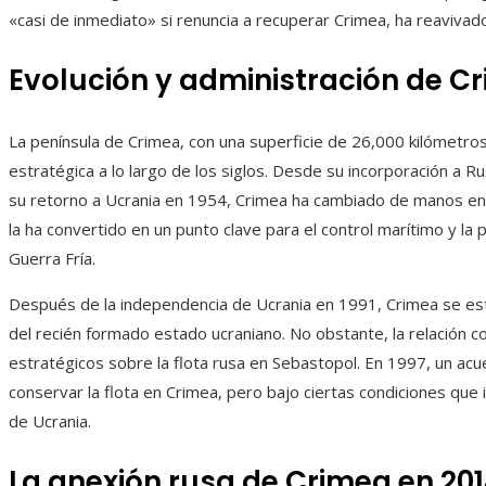
«casi de inmediato» si renuncia a recuperar Crimea, ha reavivado
Evolución y administración de C
La península de Crimea, con una superficie de 26,000 kilómetros
estratégica a lo largo de los siglos. Desde su incorporación a 
su retorno a Ucrania en 1954, Crimea ha cambiado de manos en 
la ha convertido en un punto clave para el control marítimo y l
Guerra Fría.
Después de la independencia de Ucrania en 1991, Crimea se e
del recién formado estado ucraniano. No obstante, la relación co
estratégicos sobre la flota rusa en Sebastopol. En 1997, un ac
conservar la flota en Crimea, pero bajo ciertas condiciones que i
de Ucrania.
La anexión rusa de Crimea en 20