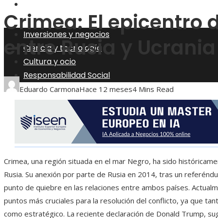
Responsabilidad Social
Crimea: El epicentro 
Inversiones y negocios
entre Rusia y Ucrania
Ciencia y tecnología
Cultura y ocio
Responsabilidad Social
Eduardo Carmona
Hace 12 meses
4 Mins Read
Crimea, una región situada en el mar Negro, ha sido históricamen
Rusia. Su anexión por parte de Rusia en 2014, tras un referén
punto de quiebre en las relaciones entre ambos países. Actualme
puntos más cruciales para la resolución del conflicto, ya que ta
como estratégico. La reciente declaración de Donald Trump, sug