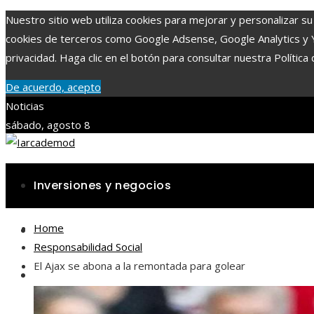
Nuestro sitio web utiliza cookies para mejorar y personalizar su 
cookies de terceros como Google Adsense, Google Analytics y You
privacidad. Haga clic en el botón para consultar nuestra Política 
De acuerdo, acepto
Noticias
sábado, agosto 8
Inversiones y negocios
Home
Ciencia y tecnología
Responsabilidad Social
El Ajax se abona a la remontada para golear
Cultura y ocio