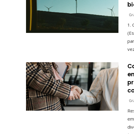
bi
Gr
1. 
(E
par
vez
Ca
em
p
c
Gr
Res
emp
div