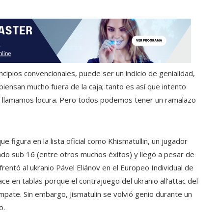
rincipios convencionales, puede ser un indicio de genialidad,
nsan mucho fuera de la caja; tanto es así que intento
que llamamos locura. Pero todos podemos tener un ramalazo
e figura en la lista oficial como Khismatullin, un jugador
o sub 16 (entre otros muchos éxitos) y llegó a pesar de
nfrentó al ukranio Pável Eliánov en el Europeo Individual de
e en tablas porque el contrajuego del ukranio all’attac del
mpate. Sin embargo, Jismatulin se volvió genio durante un
o.