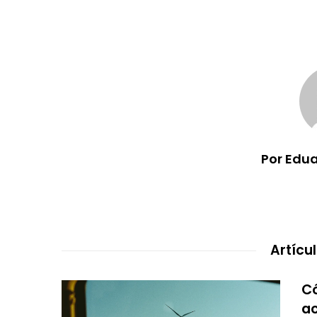
Por Edu
Artícu
C
a