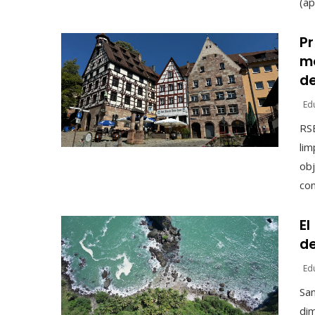
(ap
Pr
mo
de
Ed
RSE
lim
obj
con
El
de
Ed
San
dim