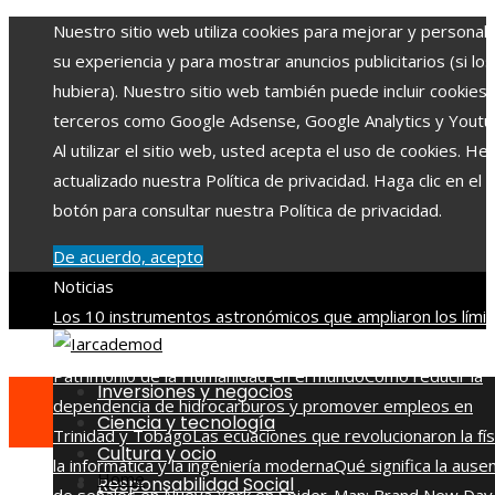
Nuestro sitio web utiliza cookies para mejorar y personali
su experiencia y para mostrar anuncios publicitarios (si los
hubiera). Nuestro sitio web también puede incluir cookies
terceros como Google Adsense, Google Analytics y Youtu
Al utilizar el sitio web, usted acepta el uso de cookies. H
actualizado nuestra Política de privacidad. Haga clic en el
botón para consultar nuestra Política de privacidad.
De acuerdo, acepto
Noticias
Los 10 instrumentos astronómicos que ampliaron los lími
del cosmos
Las ciudades con mayor concentración de sitio
Patrimonio de la Humanidad en el mundo
Cómo reducir la
Inversiones y negocios
dependencia de hidrocarburos y promover empleos en
Ciencia y tecnología
Trinidad y Tobago
Las ecuaciones que revolucionaron la fís
Cultura y ocio
la informática y la ingeniería moderna
Qué significa la ause
Home
Responsabilidad Social