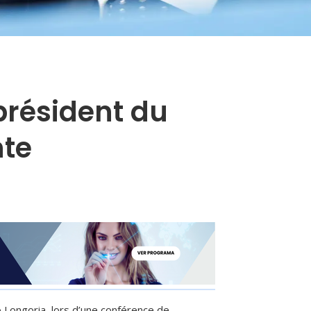
président du
nte
o Longoria, lors d’une conférence de