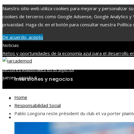
Nuestro sitio web utiliza cookies para mejorar y personalizar su 
cookies de terceros como Google Adsense, Google Analytics y You
privacidad. Haga clic en el botón para consultar nuestra Política 
De acuerdo, acepto
Noticias
Retos y oportunidades de la economía azul para el desarrollo en
mayor capitalización bursátil en la historia del mercado
Los juego
sectores industriales en el siglo XX
jueves, agosto 6
Inversiones y negocios
Home
Ciencia y tecnología
Responsabilidad Social
Pablo Longoria reste président du club et va porter plaint
Cultura y ocio