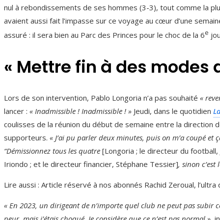
nul à rebondissements de ses hommes (3-3), tout comme la plup
avaient aussi fait l’impasse sur ce voyage au cœur d’une semaine
e
assuré : il sera bien au Parc des Princes pour le choc de la 6
jou
« Mettre fin à des modes
Lors de son intervention, Pablo Longoria n’a pas souhaité
« reve
lancer :
« Inadmissible ! Inadmissible ! »
Jeudi, dans le quotidien
L
coulisses de la réunion du début de semaine entre la direction
supporteurs.
« J’ai pu parler deux minutes, puis on m’a coupé et ç
“Démissionnez tous les quatre
[Longoria ; le directeur du football,
Iriondo ; et le directeur financier, Stéphane Tessier]
, sinon c’est 
Lire aussi :
Article réservé à nos abonnés
Rachid Zeroual, l’ultra 
« En 2023, un dirigeant de n’importe quel club ne peut pas subir ce
peur, mais j’étais choqué. Je considère que ce n’est pas normal »
, i