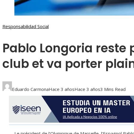
Responsabilidad Social
Pablo Longoria reste 
club et va porter plai
Eduardo Carmona
Hace 3 años
Hace 3 años
3 Mins Read
Le président de l’Olympique de Marseille, l’Espagnol Pabl