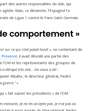
art des autres responsables du club, qui
 agitée. Mais, ce dimanche, l’Espagnol l’a
rnée de Ligue 1 contre le Paris Saint-Germain.
 de comportement »
nir sur ce qui s’est passé lundi »
,
se contentant de
a Provence
,
il avait dévoilé une partie des
 de l’OM et les représentants des groupes de
a a dérapé très vite… On nous a dit :
 Javier Ribalta ; le directeur général, Pedro
la guerre.” »
qui « fait sauter les présidents » de l’OM
s menaces. Je ne les accepte pas. Je n’ai pas eu
nsistait-il aussi auprès du titre régional. Pedro