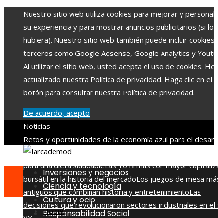
Nuestro sitio web utiliza cookies para mejorar y personali
su experiencia y para mostrar anuncios publicitarios (si los
hubiera). Nuestro sitio web también puede incluir cookies
terceros como Google Adsense, Google Analytics y Youtu
Al utilizar el sitio web, usted acepta el uso de cookies. H
actualizado nuestra Política de privacidad. Haga clic en el
botón para consultar nuestra Política de privacidad.
De acuerdo, acepto
Noticias
Retos y oportunidades de la economía azul para el desarr
en Belice
Beneficios de la vitamina C y qué alimentos la ap
para una dieta saludable
Las 10 firmas con mayor capitaliz
Inversiones y negocios
bursátil en la historia del mercado
Los juegos de mesa má
Ciencia y tecnología
antiguos que combinan historia y entretenimiento
Las
Cultura y ocio
decisiones que revolucionaron sectores industriales en el 
Home
Responsabilidad Social