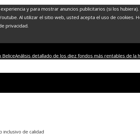
experiencia y para mostrar anuncios publicitarios (si los hubiera)
tube. Al utilizar el sitio web, usted acepta el uso de cookies. 
de privacidad.
 Belice
Análisis detallado de los diez fondos más rentables de la h
amina C y qué alimentos la aportan para una dieta saludable
Las 10 