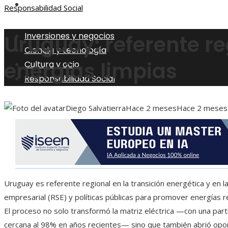
Responsabilidad Social
Responsabilidad Social
Inversiones y negocios
Uruguay: referente re
Ciencia y tecnología
energías limpias
Cultura y ocio
Responsabilidad Social
Diego Salvatierra
Hace 2 meses
Hace 2 meses
Uruguay es referente regional en la transición energética y en la
empresarial (RSE) y políticas públicas para promover energías re
El proceso no solo transformó la matriz eléctrica —con una parti
cercana al 98% en años recientes— sino que también abrió opo