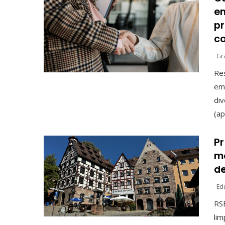
em
p
c
Gr
Res
emp
div
(ap
Pr
mo
de
Ed
RSE
lim