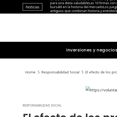
para una dieta saludable
Las 10 firmas con 
Noticias
bursátil en la historia del mercado
Los jue
antiguos que combinan historia y entreten
decisiones que revolucionaron sectores in
siglo XX
Inversiones y negocio
Home
Responsabilidad Social
El efecto de los p
RESPONSABILIDAD SOCIAL