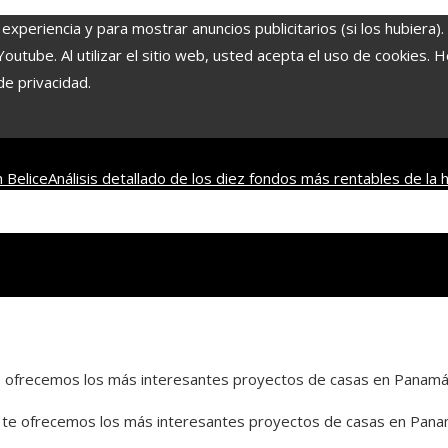
experiencia y para mostrar anuncios publicitarios (si los hubiera)
tube. Al utilizar el sitio web, usted acepta el uso de cookies. 
de privacidad.
 Belice
Análisis detallado de los diez fondos más rentables de la h
amina C y qué alimentos la aportan para una dieta saludable
Las 10 
 te ofrecemos los más interesantes proyectos de casas en Panam