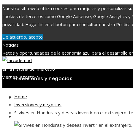
Nuestro sitio web utiliza cookies para mejorar y personalizar su 
cookies de terceros como Google Adsense, Google Analytics y You
privacidad. Haga clic en el botón para consultar nuestra Política 
De acuerdo, acepto
Noticias
Retos y oportunidades de la economía azul para el desarrollo en
Coros y otros eventos musicales históricos
Beneficios de la vit
en la historia del mercado
viernes, agosto 7
Inversiones y negocios
Home
Ciencia y tecnología
Inversiones y negocios
Si vives en Honduras y deseas invertir en el extranjero,
Cultura y ocio