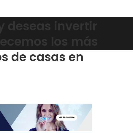
y deseas invertir
ofrecemos los más
os de casas en