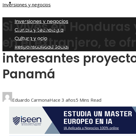
Responsabilidad Social
Inversiones y negocios
Inversiones y negocios
Si vives en Honduras 
Ciencia y tecnología
en el extranjero, te 
Cultura y ocio
Responsabilidad Social
interesantes proyect
Panamá
Eduardo Carmona
Hace 3 años
5 Mins Read