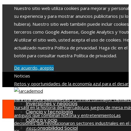
Nuestro sitio web utiliza cookies para mejorar y personali
su experiencia y para mostrar anuncios publicitarios (si los
hubiera). Nuestro sitio web también puede incluir cookies
terceros como Google Adsense, Google Analytics y Youtu
Al utilizar el sitio web, usted acepta el uso de cookies. H
actualizado nuestra Política de privacidad. Haga clic en el
botón para consultar nuestra Política de privacidad.
De acuerdo, acepto
Noticias
Retos y oportunidades de la economía azul para el desarr
en Belice
Beneficios de la vitamina C y qué alimentos la ap
para una dieta saludable
Las 10 firmas con mayor capitaliz
Inversiones y negocios
bursátil en la historia del mercado
Los juegos de mesa má
Ciencia y tecnología
antiguos que combinan historia y entretenimiento
Las
Cultura y ocio
decisiones que revolucionaron sectores industriales en el 
Home
Responsabilidad Social