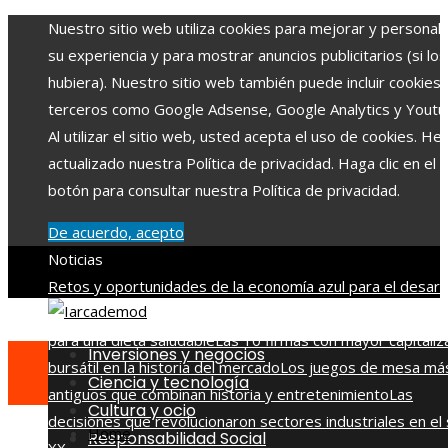
Nuestro sitio web utiliza cookies para mejorar y personali
su experiencia y para mostrar anuncios publicitarios (si los
hubiera). Nuestro sitio web también puede incluir cookies
terceros como Google Adsense, Google Analytics y Youtu
Al utilizar el sitio web, usted acepta el uso de cookies. H
actualizado nuestra Política de privacidad. Haga clic en el
botón para consultar nuestra Política de privacidad.
De acuerdo, acepto
Noticias
Retos y oportunidades de la economía azul para el desarr
en Belice
Beneficios de la vitamina C y qué alimentos la ap
para una dieta saludable
Las 10 firmas con mayor capitaliz
Inversiones y negocios
bursátil en la historia del mercado
Los juegos de mesa má
Ciencia y tecnología
antiguos que combinan historia y entretenimiento
Las
Cultura y ocio
decisiones que revolucionaron sectores industriales en el 
Home
Responsabilidad Social